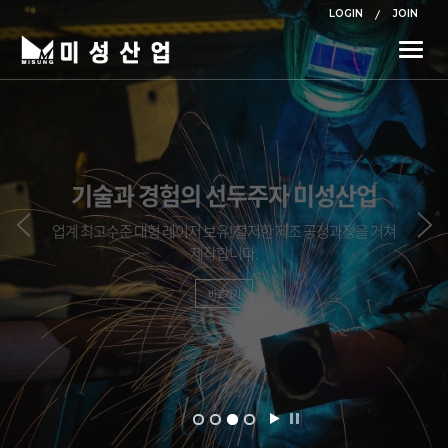
LOGIN
JOIN
Toggle
naviga
기술과 경험의 선두주자 미성산업
철판 및 소부재 가공 전문업체
업계 최고수준 대형 레이저 보유! 철저한 제조 공정과정을 거쳐
철골 소부재 전문업체│철도전차선 포스트│강구조물│이정표
제작합니다.
지주│방음벽 지주│타워 보수 및 부품생산
바로가기
바로가기